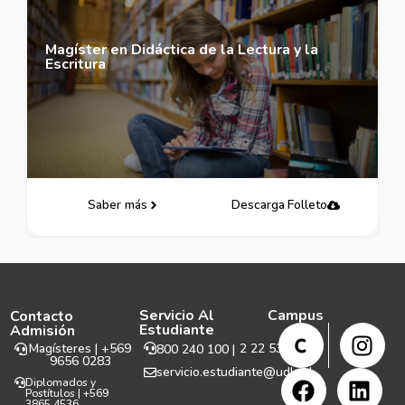
Magíster en Didáctica de la Lectura y la
Escritura
Saber más
Descarga Folleto
Servicio Al
Campus
Contacto
Estudiante
Admisión
Magísteres | +569
2 22 531 999
800 240 100 |
9656 0283
servicio.estudiante@udla.cl
Diplomados y
Postítulos | +569
3865 4536