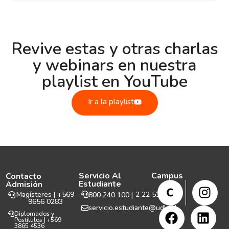
Revive estas y otras charlas
y webinars en nuestra
playlist en YouTube
Ir a la playlist
Servicio Al
Campus
Contacto
Estudiante
Admisión
Magísteres | +569
2 22 531 999
800 240 100 |
9656 0283
servicio.estudiante@udla.cl
Diplomados y
Postítulos | +569
3865 4536