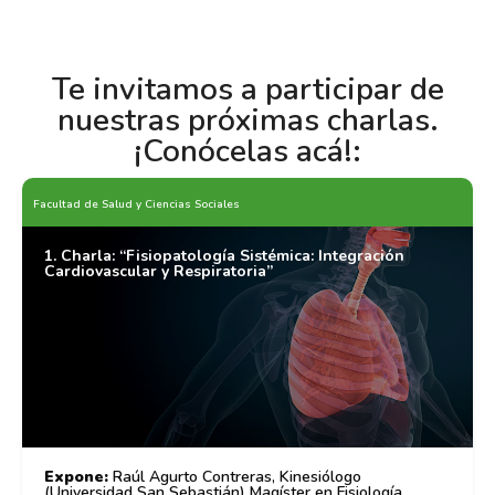
Te invitamos a participar de
nuestras próximas charlas.
¡Conócelas acá!:
Facultad de Salud y Ciencias Sociales
1. Charla: “Fisiopatología Sistémica: Integración
Cardiovascular y Respiratoria”
Expone:
Raúl Agurto Contreras, Kinesiólogo
(Universidad San Sebastián) Magíster en Fisiología