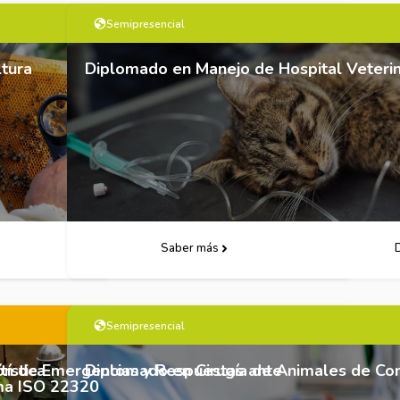
Semipresencial
tura
Diplomado en Manejo de Hospital Veterin
o
Descarga Folleto
Saber más
Semipresencial
ística
ón de Emergencias y Respuestas ante
Diplomado en Cirugía de Animales de Co
ma ISO 22320