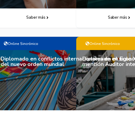
Saber más
Descarga Follet
Saber más
Online Sincrónico
Online Sincrónico
Diplomado en conflictos internacionales en el siglo 
Diplomado en Econom
del nuevo orden mundial
mención Auditor int
Saber más
Descarga Follet
Saber más