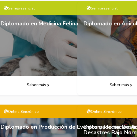
Semipresencial
Semipresencial
Diplomado en Medicina Felina
Diplomado en Apicul
Saber más
Descarga Follet
Saber más
Online Sincrónico
Online Sincrónico
Diplomado en Producción de Eventos y Mediación Art
Diplomado en Gesti
Desastres Bajo Nor