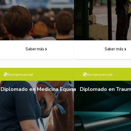
Saber más
Descarga Follet
Saber más
Semipresencial
Semipresencial
Diplomado en Medicina Equina
Diplomado en Trauma