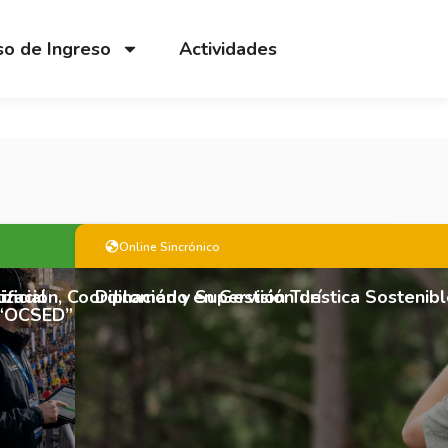
o de Ingreso
Actividades
Online Sincrónico
ficial
zación, Coordinación y Supervisión de
Diplomado en Gestión Turística Sostenib
 “OCSED”