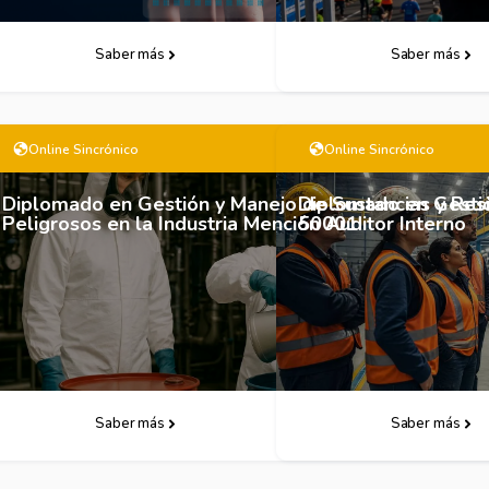
Saber más
Descarga Follet
Saber más
Online Sincrónico
Online Sincrónico
Diplomado en Gestión y Manejo de Sustancias y Res
Diplomado en Gestió
Peligrosos en la Industria Mención Auditor Interno
50001
Saber más
Descarga Follet
Saber más