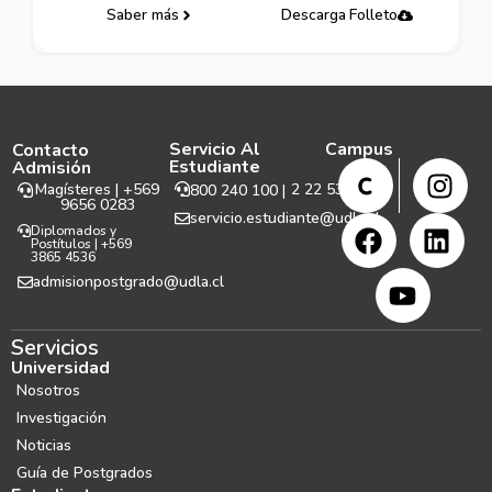
Saber más
Descarga Folleto
Servicio Al
Campus
Contacto
Estudiante
Admisión
Magísteres | +569
2 22 531 999
800 240 100 |
9656 0283
servicio.estudiante@udla.cl
Diplomados y
Postítulos | +569
3865 4536
admisionpostgrado@udla.cl
Servicios
Universidad
Nosotros
Investigación
Noticias
Guía de Postgrados