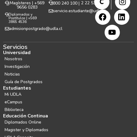
Magísteres | +569
2 22 531 999
800 240 100 |
9656 0283
servicio.estudiante@udla.cl
Diplomados y
Postítulos | +569
3865 4536
admisionpostgrado@udla.cl
Servicios
Universidad
Nosotros
Investigación
Noticias
Guía de Postgrados
Estudiantes
Mi UDLA
eCampus
Biblioteca
Educación Continua
Diplomados Online
Magister y Diplomados