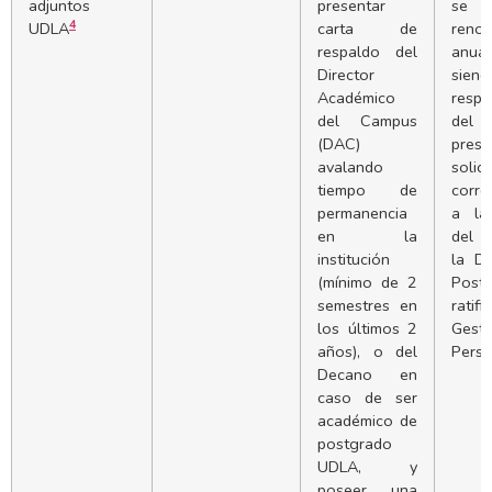
adjuntos
presentar
se 
4
UDLA
carta de
renov
respaldo del
anual
Director
siend
Académico
respo
del Campus
del 
(DAC)
pres
avalando
solici
tiempo de
corre
permanencia
a la
en la
del 
institución
la Di
(mínimo de 2
Post
semestres en
rati
los últimos 2
Ges
años), o del
Perso
Decano en
caso de ser
académico de
postgrado
UDLA, y
poseer una