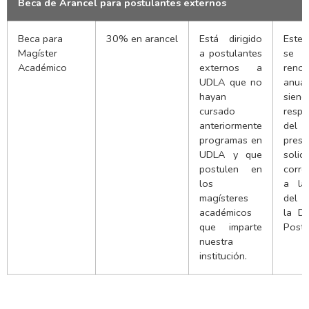
Beca de Arancel para postulantes externos
Beca para
30% en arancel
Está dirigido
Este
Magíster
a postulantes
se 
Académico
externos a
renov
UDLA que no
anual
hayan
siend
cursado
respo
anteriormente
del 
programas en
pres
UDLA y que
solici
postulen en
corre
los
a la
magísteres
del 
académicos
la Di
que imparte
Postg
nuestra
institución.