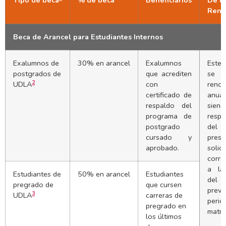
Tipo de beca
% de beca
Beneficiarios
De la
R
eno
Beca de Arancel para Estudiantes Internos
Exalumnos de
30% en arancel
Exalumnos
Este
postgrados de
que acrediten
se 
2
UDLA
con
renov
certificado de
anual
respaldo del
siend
programa de
respo
postgrado
del 
cursado y
pres
aprobado.
solici
corre
a la
Estudiantes de
50% en arancel
Estudiantes
del 
pregrado de
que cursen
pre
3
UDLA
carreras de
perio
pregrado en
matrí
los últimos