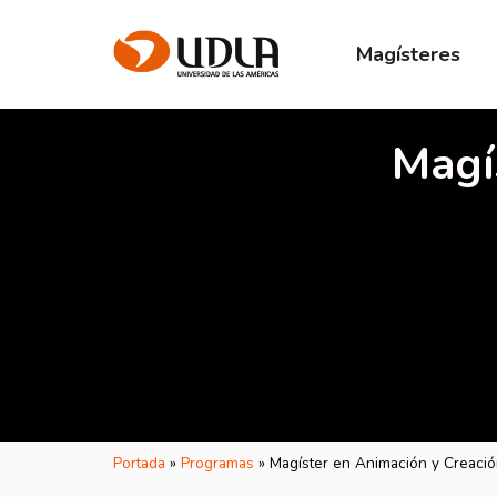
Magísteres
Magí
Portada
»
Programas
»
Magíster en Animación y Creaci