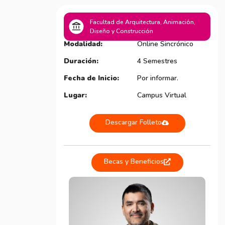
Facultad de Arquitectura, Animación,
Diseño y Construcción
Modalidad:
Online Sincrónico
Duración:
4 Semestres
Fecha de Inicio:
Por informar.
Lugar:
Campus Virtual
Descargar Folleto
Becas y Beneficios