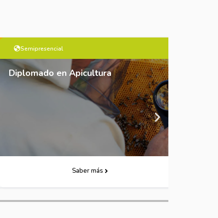
Semipresencial
On
ción Artística
Diplomado en Apicultura
Dipl
Descarga Folleto
Saber más