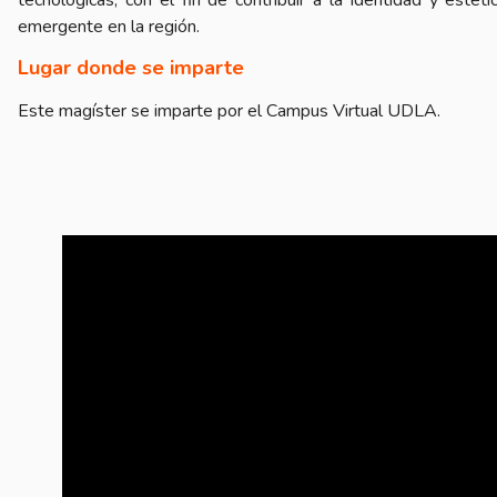
tecnológicas, con el fin de contribuir a la identidad y estéti
emergente en la región.
Lugar donde se imparte
Este magíster se imparte por el Campus Virtual UDLA.