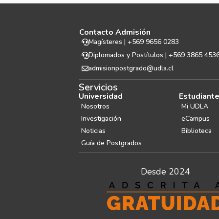
Contacto Admisión
Magísteres | +569 9656 0283
Diplomados y Postítulos | +569 3865 453
admisionpostgrado@udla.cl
Servicios
Universidad
Estudiant
Nosotros
Mi UDLA
Investigación
eCampus
Noticias
Biblioteca
Guía de Postgrados
Desde 2024