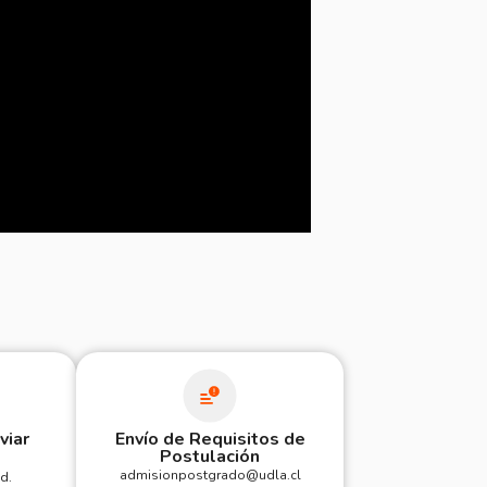
iar​
Envío de Requisitos de
Postulación
admisionpostgrado@udla.cl
d.