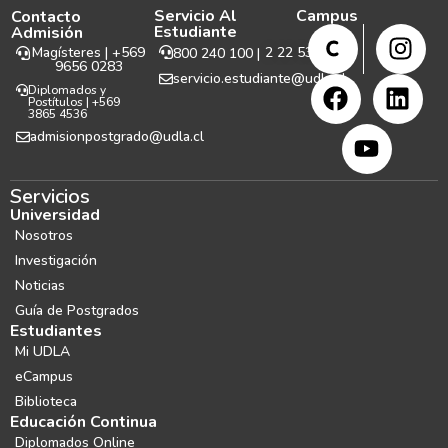
Servicio Al
Campus
Contacto
Estudiante
Admisión
Magísteres | +569
2 22 531 999
800 240 100 |
9656 0283
servicio.estudiante@udla.cl
Diplomados y
Postítulos | +569
3865 4536
admisionpostgrado@udla.cl
Servicios
Universidad
Nosotros
Investigación
Noticias
Guía de Postgrados
Estudiantes
Mi UDLA
eCampus
Biblioteca
Educación Continua
Diplomados Online