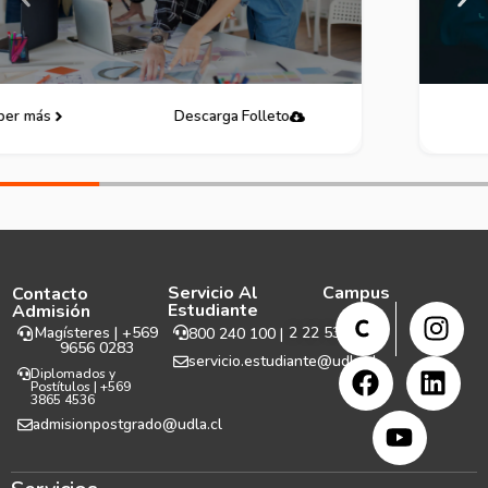
Saber más
Descarga Folleto
Servicio Al
Campus
Contacto
Estudiante
Admisión
Magísteres | +569
2 22 531 999
800 240 100 |
9656 0283
servicio.estudiante@udla.cl
Diplomados y
Postítulos | +569
3865 4536
admisionpostgrado@udla.cl