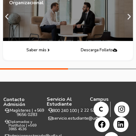
Organizacional
Saber más
Descarga Folleto
Servicio Al
Campus
Contacto
Estudiante
Admisión
Magísteres | +569
2 22 531 999
800 240 100 |
9656 0283
servicio.estudiante@udla.cl
Diplomados y
Postítulos | +569
3865 4536
admisionpostgrado@udla.cl