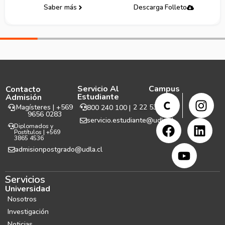
Saber más
Descarga Folleto
Servicio Al
Campus
Contacto
Estudiante
Admisión
Magísteres | +569
2 22 531 999
800 240 100 |
9656 0283
servicio.estudiante@udla.cl
Diplomados y
Postítulos | +569
3865 4536
admisionpostgrado@udla.cl
Servicios
Universidad
Nosotros
Investigación
Noticias