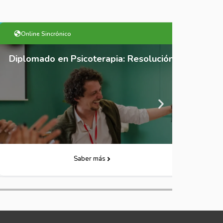
line Sincrónico
Online Sincr
omado en Psicoterapia: Resolución de Problemas y T
Diplomado e
Descarga Folleto
Saber más