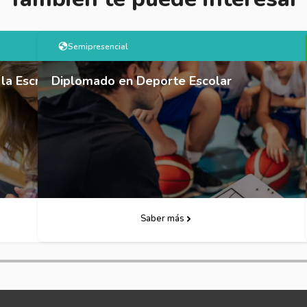
Semipresencial
On
itura
Diplomado en Deporte Escolar
Dipl
Descarga Folleto
Saber más