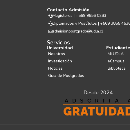
Contacto Admisión
Magísteres | +569 9656 0283
Diplomados y Postítulos | +569 3865 453
admisionpostgrado@udla.cl
Servicios
Universidad
Estudiant
Nosotros
Mi UDLA
Investigación
eCampus
Noticias
Biblioteca
Guía de Postgrados
Desde 2024