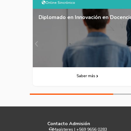
Online Sincrónico
Docencia Universitaria
Magíster Interdisciplinario para e
Descarga Folleto
Saber más
Contacto Admisión
Magísteres | +569 9656 0283