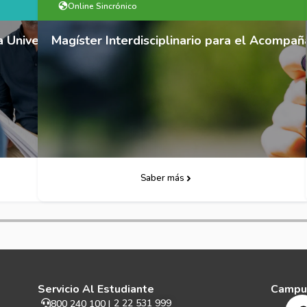
Semipresencial
l Acompañamiento de Personas Autistas
Magíster Interdisciplinar en Discapacidad e
Descarga Folleto
Saber más
Servicio Al Estudiante
Campu
2 22 531 999
800 240 100 |