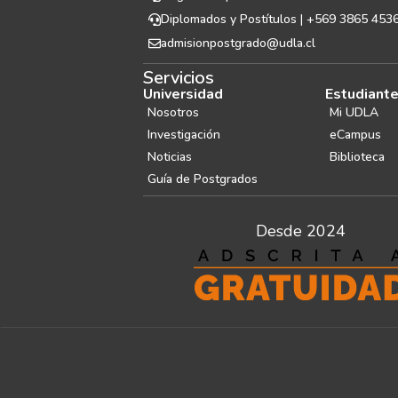
Diplomados y Postítulos | +569 3865 453
admisionpostgrado@udla.cl
Servicios
Universidad
Estudiant
Nosotros
Mi UDLA
Investigación
eCampus
Noticias
Biblioteca
Guía de Postgrados
Desde 2024