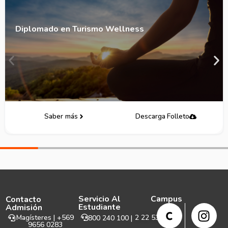
o en Turismo Wellness
Diplo
ber más
Descarga Folleto
Servicio Al
Campus
Contacto
Estudiante
Admisión
Magísteres | +569
2 22 531 999
800 240 100 |
9656 0283