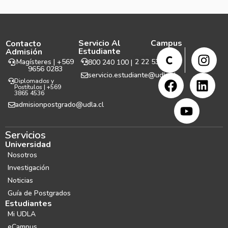
Servicio Al
Campus
Contacto
Estudiante
Admisión
Magísteres | +569
2 22 531 999
800 240 100 |
9656 0283
servicio.estudiante@udla.cl
Diplomados y
Postítulos | +569
3865 4536
admisionpostgrado@udla.cl
Servicios
Universidad
Nosotros
Investigación
Noticias
Guía de Postgrados
Estudiantes
Mi UDLA
eCampus