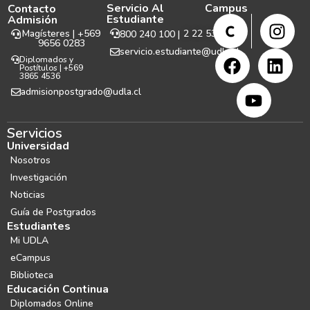
Servicio Al
Campus
Contacto
Estudiante
Admisión
Magísteres | +569
2 22 531 999
800 240 100 |
9656 0283
servicio.estudiante@udla.cl
Diplomados y
Postítulos | +569
3865 4536
admisionpostgrado@udla.cl
Servicios
Universidad
Nosotros
Investigación
Noticias
Guía de Postgrados
Estudiantes
Mi UDLA
eCampus
Biblioteca
Educación Continua
Diplomados Online