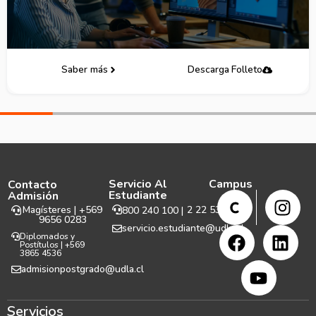
Saber más
Descarga Folleto
Servicio Al
Campus
Contacto
Estudiante
Admisión
Magísteres | +569
2 22 531 999
800 240 100 |
9656 0283
servicio.estudiante@udla.cl
Diplomados y
Postítulos | +569
3865 4536
admisionpostgrado@udla.cl
Servicios