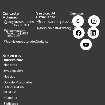
Servicio Al
Campus
Contacto
Estudiante
Admisión
Magísteres | +569
2 22 531 999
800 240 100 |
9656 0283
servicio.estudiante@udla.cl
Diplomados y
Postítulos | +569
3865 4536
admisionpostgrado@udla.cl
Servicios
Universidad
Nosotros
Investigación
Noticias
Guía de Postgrados
Estudiantes
Mi UDLA
eCampus
Biblioteca